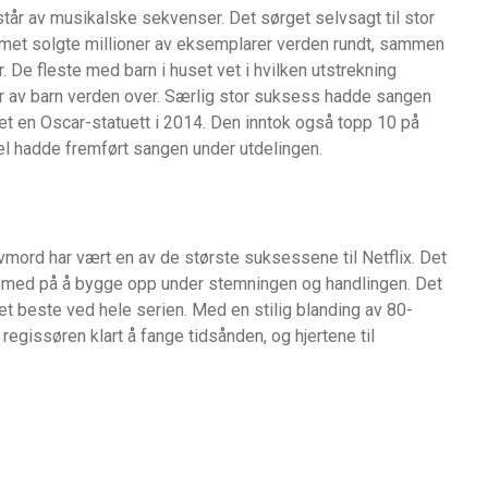
tår av musikalske sekvenser. Det sørget selvsagt til stor
met solgte millioner av eksemplarer verden rundt, sammen
 De fleste med barn i huset vet i hvilken utstrekning
oner av barn verden over. Særlig stor suksess hadde sangen
et en Oscar-statuett i 2014. Den inntok også topp 10 på
zel hadde fremført sangen under utdelingen.
mord har vært en av de største suksessene til Netflix. Det
r med på å bygge opp under stemningen og handlingen. Det
det beste ved hele serien. Med en stilig blanding av 80-
regissøren klart å fange tidsånden, og hjertene til