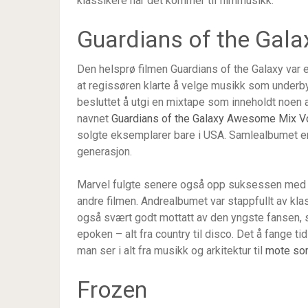
klassikere når det kommer til filmmusikk.
Guardians of the Gala
Den helsprø filmen Guardians of the Galaxy var 
at regissøren klarte å velge musikk som underby
besluttet å utgi en mixtape som inneholdt noen 
navnet
Guardians of the Galaxy Awesome Mix Vo
solgte eksemplarer bare i USA. Samlealbumet er e
generasjon.
Marvel fulgte senere også opp suksessen med 
andre filmen. Andrealbumet var stappfullt av klass
også svært godt mottatt av den yngste fansen,
epoken – alt fra country til disco. Det å fange 
man ser i alt fra musikk og arkitektur til
mote som
Frozen