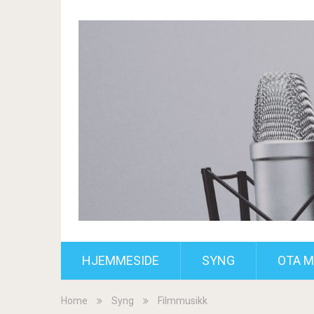
HJEMMESIDE
SYNG
OTA M
Home
Syng
Filmmusikk