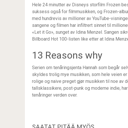
Hele 24 minutter av Disneys storfilm Frozen bes
suksess også for filmmusikken, og Frozen-albu
med hundrevis av millioner av YouTube-visninger.
sangene og filmen har infiltrert sinnet til milli
«Let it Go», sunget av Idina Menzel. Sangen sikr
Billboard Hot 100-listen like etter at Idina Men
13 Reasons why
Serien om tenåringsjenta Hannah som begår selv
skyldes trolig mye musikken, som hele veien e
rolige og naive preget gjør musikken til noe av 
tallsklassikere, post-punk og moderne indie, har 
tenåringer verden over.
SAATAT PITÄÄ MYÖS