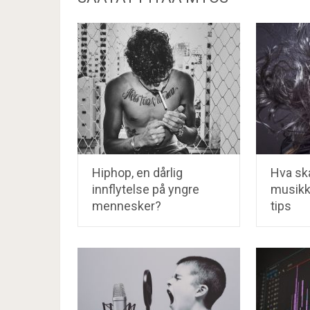
Hiphop, en dårlig
Hva skal
innflytelse på yngre
musik
mennesker?
tips