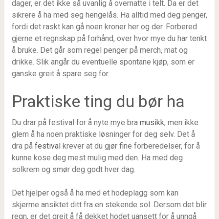
dager, er det ikke så uvanlig å overnatte i telt. Da er det
sikrere å ha med seg hengelås. Ha alltid med deg penger,
fordi det raskt kan gå noen kroner her og der. Forbered
gjerne et regnskap på forhånd, over hvor mye du har tenkt
å bruke. Det går som regel penger på merch, mat og
drikke. Slik angår du eventuelle spontane kjøp, som er
ganske greit å spare seg for.
Praktiske ting du bør ha
Du drar på festival for å nyte mye bra
musikk
, men ikke
glem å ha noen praktiske løsninger for deg selv. Det å
dra på
festival
krever at du gjør fine forberedelser, for å
kunne kose deg mest mulig med den. Ha med deg
solkrem og smør deg godt hver dag.
Det hjelper også å ha med et hodeplagg som kan
skjerme ansiktet ditt fra en stekende sol. Dersom det blir
regn, er det greit å få dekket hodet uansett for å unngå